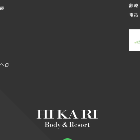
診療 
治療
電話 
へ