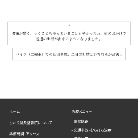
«
腰痛が酷く、歩くことも座っていることも辛かった時、針のおかげで
普通の生活が出来るようになりました。
バイク（二輪車）での転倒事故。全身の打撲とむち打ちが改善
»
ホーム
治療メニュー
- 骨盤矯正
ひかり鍼灸整骨院について
- 交通事故・むち打ち治療
診療時間・アクセス