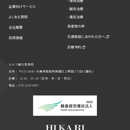
- 保険治療
企業向けサービス
- 鍼灸治療
よくある質問
- 電気治療
患者様の声
会社概要
交通事故にあわれた方へ
採用情報
診療予約
ひかり鍼灸整骨院
住所 / 〒672-8043 兵庫県姫路市飾磨区上野田3丁目81番地3
診療 / 8:30 - 19:30（定休：木・日・祝日）
電話 / 079-228-9687