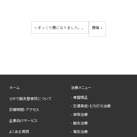
«
ぎっくり腰になりました。。
腰痛
»
ホーム
治療メニュー
- 骨盤矯正
ひかり鍼灸整骨院について
- 交通事故・むち打ち治療
診療時間・アクセス
- 保険治療
企業向けサービス
- 鍼灸治療
よくある質問
- 電気治療