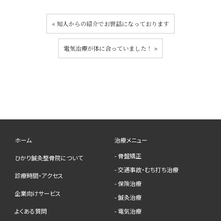
«
知人からの紹介でお世話になっております
電気治療が体に合っていました！
»
ホーム
治療メニュー
- 骨盤矯正
ひかり鍼灸整骨院について
- 交通事故・むち打ち治療
診療時間・アクセス
- 保険治療
企業向けサービス
- 鍼灸治療
よくある質問
- 電気治療