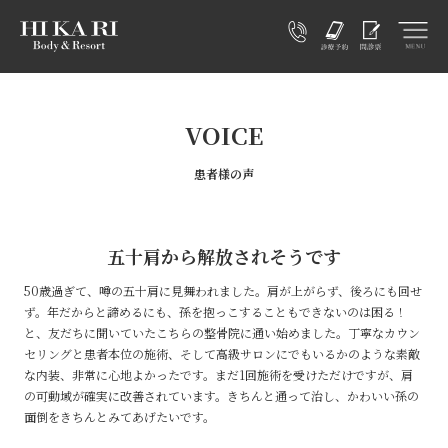
VOICE
患者様の声
五十肩から解放されそうです
50歳過ぎて、噂の五十肩に見舞われました。肩が上がらず、後ろにも回せ
ず。年だからと諦めるにも、孫を抱っこすることもできないのは困る！
と、友だちに聞いていたこちらの整骨院に通い始めました。丁寧なカウン
セリングと患者本位の施術、そして高級サロンにでもいるかのような素敵
な内装、非常に心地よかったです。まだ1回施術を受けただけですが、肩
の可動域が確実に改善されています。きちんと通って治し、かわいい孫の
面倒をきちんとみてあげたいです。