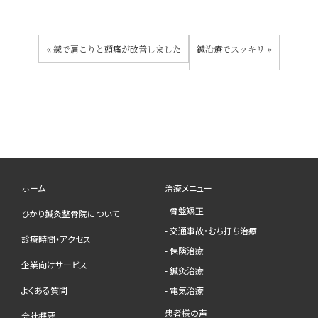
«
鍼で肩こりと頭痛が改善しました
鍼治療でスッキリ
»
ホーム
治療メニュー
- 骨盤矯正
ひかり鍼灸整骨院について
- 交通事故・むち打ち治療
診療時間・アクセス
- 保険治療
企業向けサービス
- 鍼灸治療
よくある質問
- 電気治療
患者様の声
会社概要