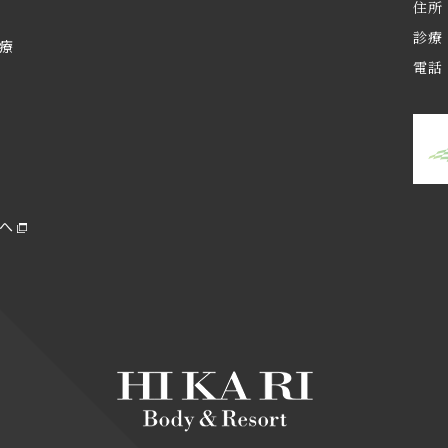
住所
診療 
治療
電話 
へ